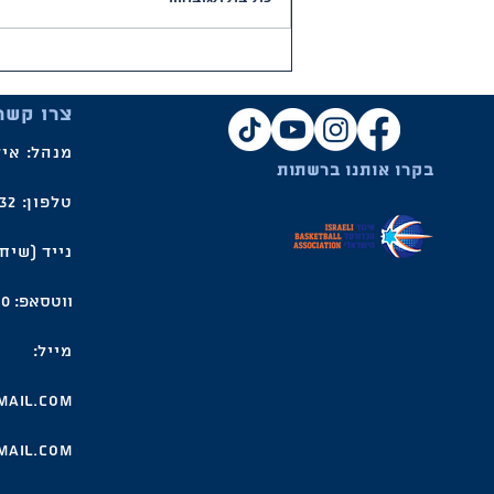
תוצאות השבוע ולו"ז משחקים
צרו קשר
מנהל: איל
בקרו אותנו ברשתות
טלפון: 04-8102232
נייד (שיחות בלב
ווטסאפ: 055-971-6610
מייל:
mail.com
mail.com