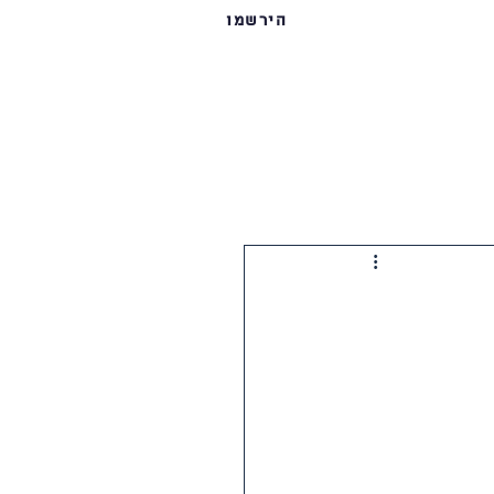
הירשמו
וגרים שלנו
נותני חסות
צרו קשר