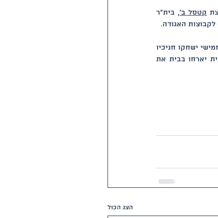
צת 
קטסל ב'
, בית"ר 
 לקבוצות האגודה.
שבוע הבא יתקיימו ארבעה משחקים. ביום שלישי יתקיימו שני משחקי קבוצת קטסל ב', וביום חמישי ישחקו חניכיו 
של אלון בוכבינדר בחוץ בדרבי נגד מכבי חיפה, ואילו בית"ר אחוזה פרגולנד מילדים א' לאומית יארחו בבית את 
הצג הכול