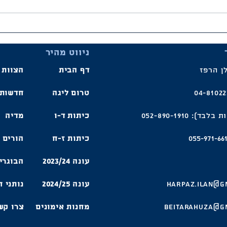
תוצאות השבוע ולו"ז משחקים
תוצאו
ניווט מהיר
ן הרפז
דף הבית
הצוות 
טרום ליגה
חדשות
ד): 052-890-1910
כיתות ד-ו
מדיה
כיתות ז-ח
הורים
עונה 2023/24
הבוגרי
harpaz.ilan@g
עונה 2024/25
נותני 
Beitarahuza@g
מחנות אימונים
צרו קש