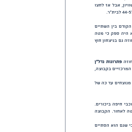
המשחק, אך חניכיו של זוהר קרופניק נלחמו יפה וחזרו למשחק. הרבע האחרון נפתח כמעט בשוויון, אבל אז לחצו 
 נגד הפועל מטה אשר. במשחק הקודם בין השתיים 
התפוצצה בית"ר אחוזה בתצוגה התקפית נדירה, והוא הסתיים בניצחון עצום של בית"ר, אך לא היה ספק כי מטה 
אשר קבוצה חזקה, וההתמודדות לא תהיה דומה. ואכן, במשחק שקול וספורטיבי זכתה בית"ר אחוזה גם בניצחון חוץ 
וזה 
פתרונות נדל"ן
, ללא אחד השחקנים המרכזיים בקבוצה, 
 נגד מכבי קרית חיים. חניכיו הבלתי מנוצחים עד כה של 
 את משחקה השני, הפעם בדרבי העירוני נגד מכבי חיפה ביכורים. 
בתצוגה הגנתית והתקפית מרשימה, ברחה מיכלין ל 18 נק' הפרש כבר ברבע הראשון, ולא הביטה לאחור. הקבוצה 
 נגד מכבי חיפה כרמל, דרבי שגם הוא הסתיים 